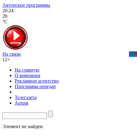
Авторские программы
20:24
20
°C
На связи
12+
На главную
О компании
Рекламное агентство
Программа передач
Телегазета
Архив
Элемент не найден