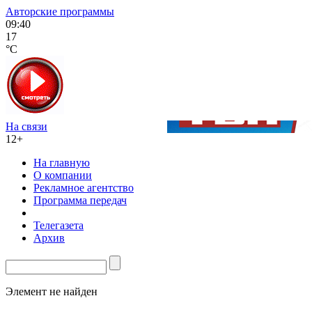
Авторские программы
09:40
17
°C
На связи
12+
На главную
О компании
Рекламное агентство
Программа передач
Телегазета
Архив
Элемент не найден