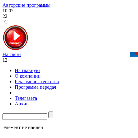
Авторские программы
10:07
22
°C
На связи
12+
На главную
О компании
Рекламное агентство
Программа передач
Телегазета
Архив
Элемент не найден