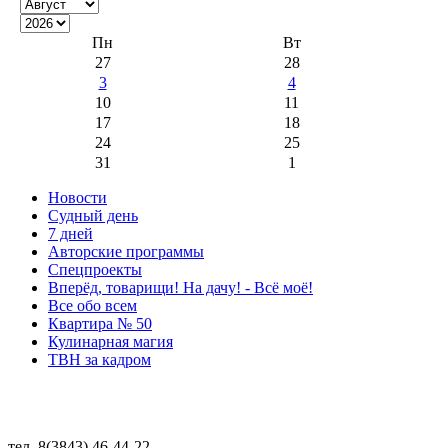
Пн
Вт
27
28
3
4
10
11
17
18
24
25
31
1
Новости
Судный день
7 дней
Авторские программы
Спецпроекты
Вперёд, товарищи! На дачу! - Всё моё!
Все обо всем
Квартира № 50
Кулинарная магия
ТВН за кадром
тел. 8(3843) 46-44-22