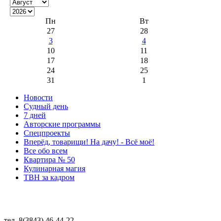
Пн
Вт
27
28
3
4
10
11
17
18
24
25
31
1
Новости
Судный день
7 дней
Авторские программы
Спецпроекты
Вперёд, товарищи! На дачу! - Всё моё!
Все обо всем
Квартира № 50
Кулинарная магия
ТВН за кадром
тел. 8(3843) 46-44-22