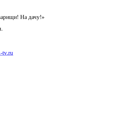
варищи! На дачу!»
.
tv.ru