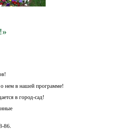
!»
в!
е
о нем в нашей программе!
ается в город-сад!
анные
8-86.