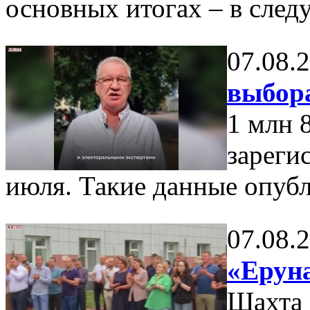
основных итогах – в сле
07.08.
выбор
1 млн 
зареги
июля. Такие данные опуб
07.08.
«Еруна
Шахта 