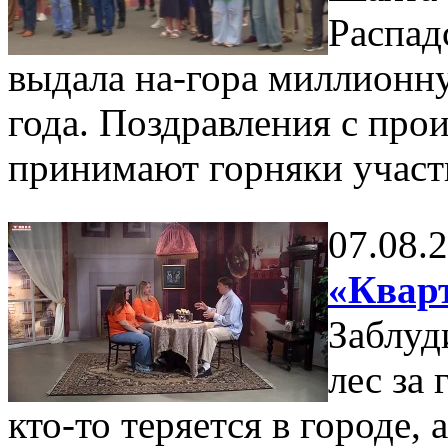
Распад
выдала на-гора миллионну
года. Поздравления с пр
принимают горняки участ
07.08.
«Кварт
Заблуд
лес за
кто-то теряется в городе,