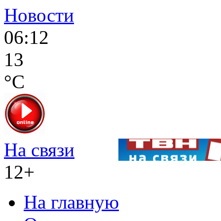
Новости
06:12
13
°C
На связи
12+
На главную