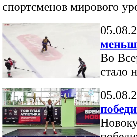
спортсменов мирового ур
05.08.
меньш
Во Все
стало 
05.08.
победи
Новоку
победи