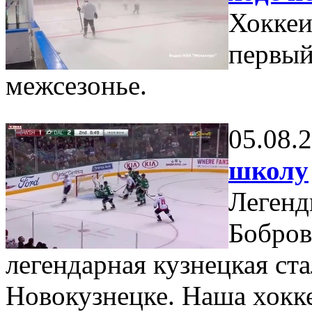
Хоккеи
первый
межсезонье.
05.08.
школу
Легенд
Бобров
легендарная кузнецкая стал
Новокузнецке. Наша хокк