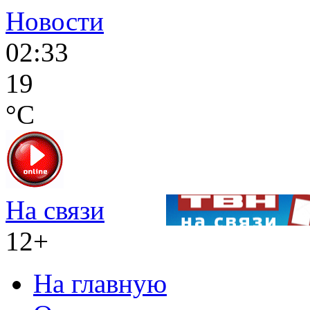
Новости
02:33
19
°C
На связи
12+
На главную