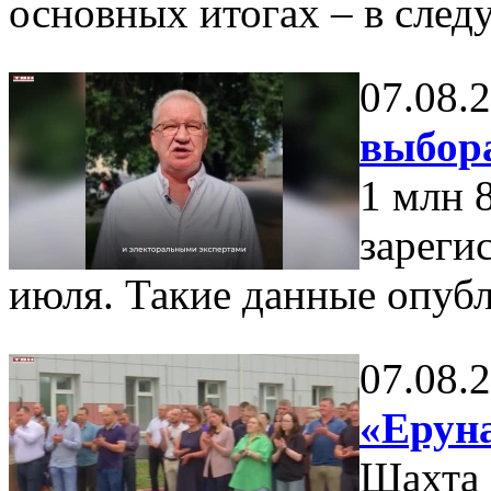
основных итогах – в сле
07.08.
выбор
1 млн 
зареги
июля. Такие данные опуб
07.08.
«Еруна
Шахта 