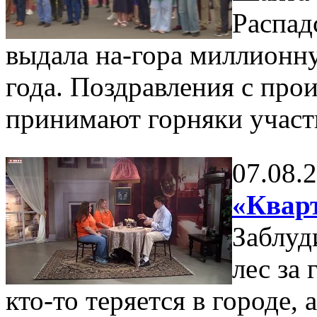
Распад
выдала на-гора миллионну
года. Поздравления с пр
принимают горняки участ
07.08.
«Кварт
Заблуд
лес за
кто-то теряется в городе,