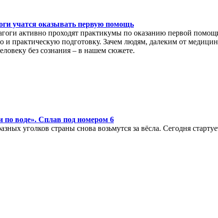
оги учатся оказывать первую помощь
агоги активно проходят практикумы по оказанию первой помощи
о и практическую подготовку. Зачем людям, далеким от медицины
еловеку без сознания – в нашем сюжете.
 по воде». Сплав под номером 6
азных уголков страны снова возьмутся за вёсла. Сегодня старт