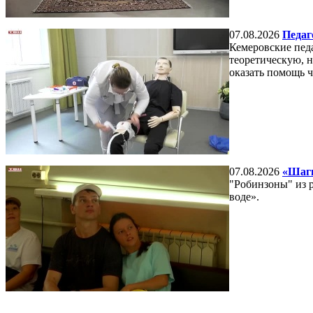
07.08.2026
Педаг
Кемеровские пед
теоретическую, н
оказать помощь ч
07.08.2026
«Шаги
"Робинзоны" из р
воде».