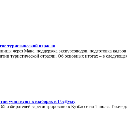
тие туристической отрасли
тиницы через Макс, поддержка экскурсоводов, подготовка кадро
итии туристической отрасли. Об основных итогах – в следующе
ртий участвуют в выборах в ГосДуму
165 избирателей зарегистрировано в Кузбассе на 1 июля. Такие