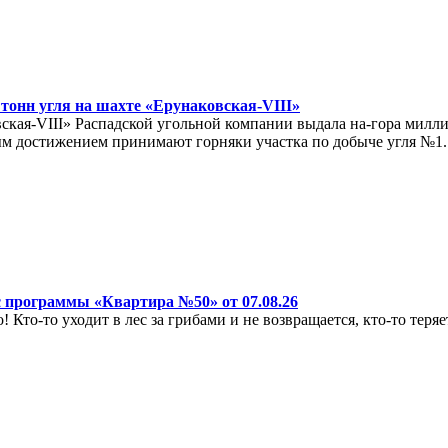
 тонн угля на шахте «Ерунаковская-VIII»
кая-VIII» Распадской угольной компании выдала на-гора миллио
м достижением принимают горняки участка по добыче угля №1.
 программы «Квартира №50» от 07.08.26
! Кто-то уходит в лес за грибами и не возвращается, кто-то теряе