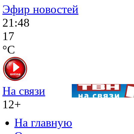
Эфир новостей
21:48
17
°C
На связи
12+
На главную