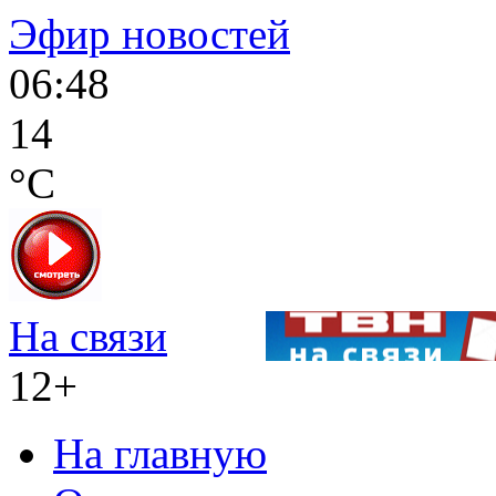
Эфир новостей
06:48
14
°C
На связи
12+
На главную