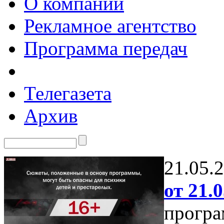
О компании
Рекламное агентство
Программа передач
Телегазета
Архив
21.05.
от 21.0
програ