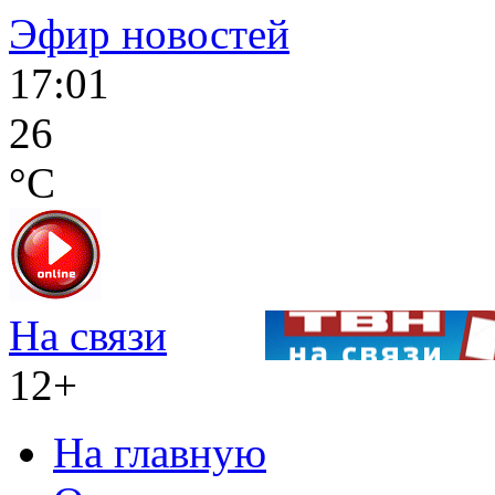
Эфир новостей
17:01
26
°C
На связи
12+
На главную