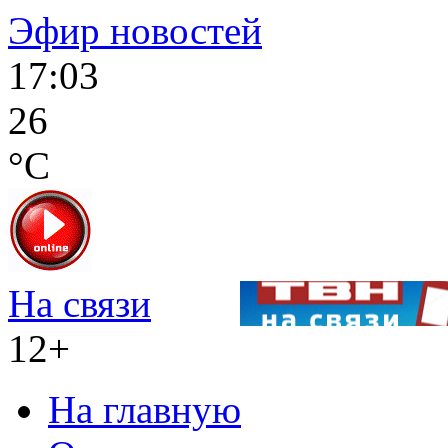
Эфир новостей
17:03
26
°C
На связи
12+
На главную