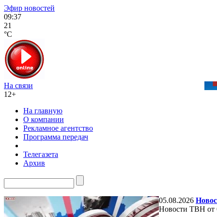
Эфир новостей
09:37
21
°C
На связи
12+
На главную
О компании
Рекламное агентство
Программа передач
Телегазета
Архив
05.08.2026
Новос
Новости ТВН от 