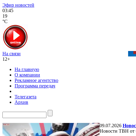
Эфир новостей
03:45
19
°C
На связи
12+
На главную
О компании
Рекламное агентство
Программа передач
Телегазета
Архив
09.07.2026
Новос
Новости ТВН от 