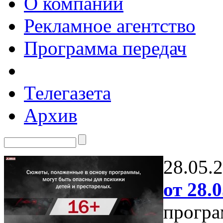
О компании
Рекламное агентство
Программа передач
Телегазета
Архив
28.05.
от 28.0
програ