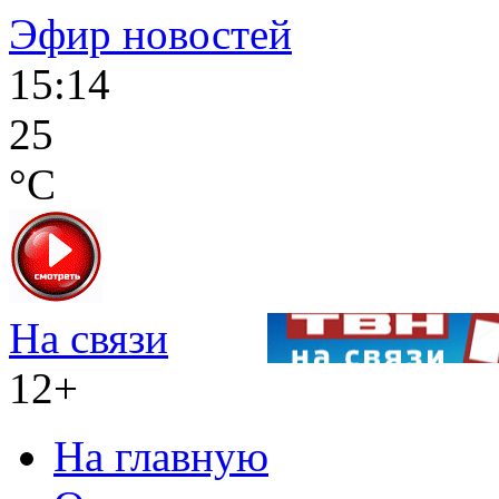
Эфир новостей
15:14
25
°C
На связи
12+
На главную