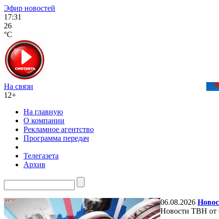
Эфир новостей
17:31
26
°C
На связи
12+
На главную
О компании
Рекламное агентство
Программа передач
Телегазета
Архив
06.08.2026
Новос
Новости ТВН от 