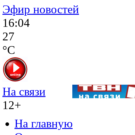
Эфир новостей
16:04
27
°C
На связи
12+
На главную