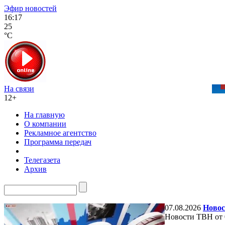
Эфир новостей
16:17
25
°C
На связи
12+
На главную
О компании
Рекламное агентство
Программа передач
Телегазета
Архив
07.08.2026
Новос
Новости ТВН от 