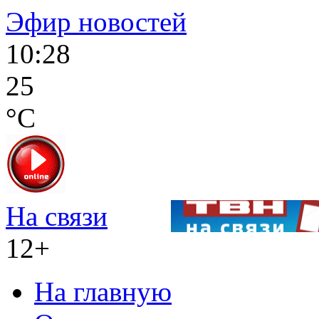
Эфир новостей
10:28
25
°C
На связи
12+
На главную