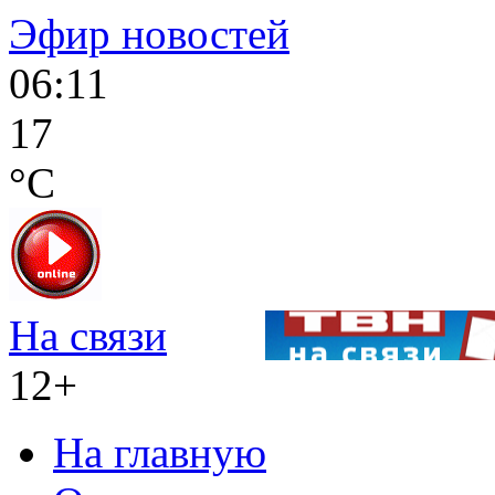
Эфир новостей
06:11
17
°C
На связи
12+
На главную