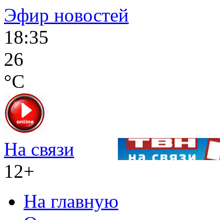
Эфир новостей
18:35
26
°C
На связи
12+
На главную