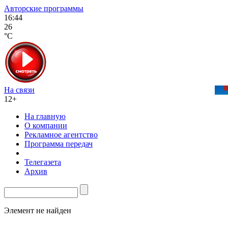
Авторские программы
16:44
26
°C
На связи
12+
На главную
О компании
Рекламное агентство
Программа передач
Телегазета
Архив
Элемент не найден