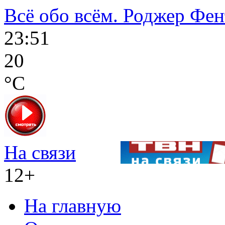
Всё обо всём. Роджер Фен
23:51
20
°C
На связи
12+
На главную