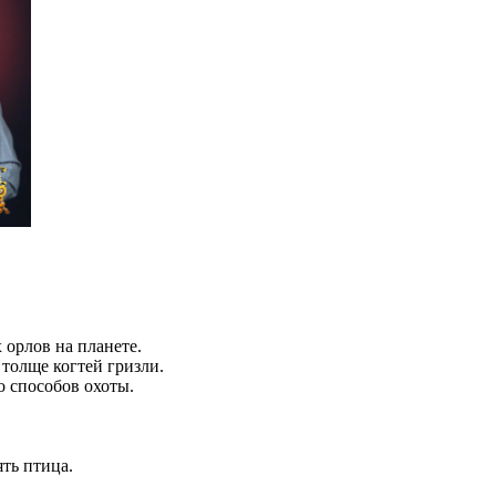
орлов на планете.
 толще когтей гризли.
о способов охоты.
ять птица.