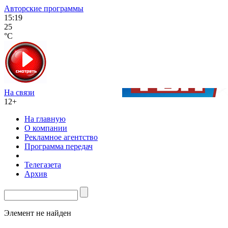
Авторские программы
15:19
25
°C
На связи
12+
На главную
О компании
Рекламное агентство
Программа передач
Телегазета
Архив
Элемент не найден