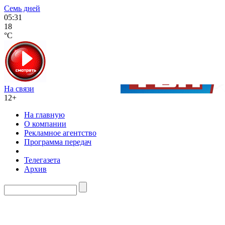
Семь дней
05:31
18
°C
На связи
12+
На главную
О компании
Рекламное агентство
Программа передач
Телегазета
Архив