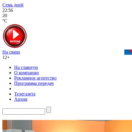
Семь дней
22:56
20
°C
На связи
12+
На главную
О компании
Рекламное агентство
Программа передач
Телегазета
Архив