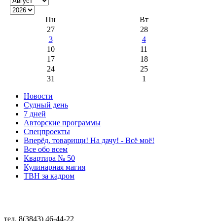
Пн
Вт
27
28
3
4
10
11
17
18
24
25
31
1
Новости
Судный день
7 дней
Авторские программы
Спецпроекты
Вперёд, товарищи! На дачу! - Всё моё!
Все обо всем
Квартира № 50
Кулинарная магия
ТВН за кадром
тел. 8(3843) 46-44-22