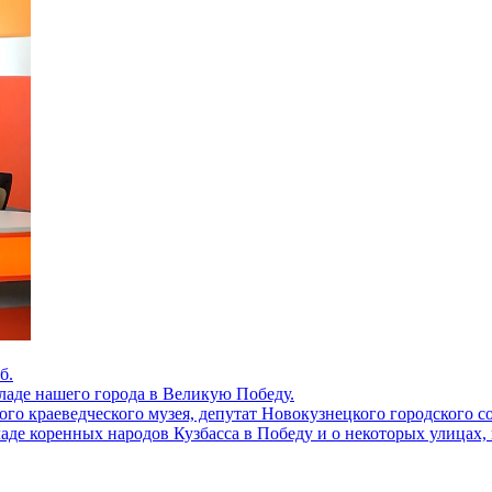
б.
ладе нашего города в Великую Победу.
ого краеведческого музея, депутат Новокузнецкого городского с
ладе коренных народов Кузбасса в Победу и о некоторых улицах,