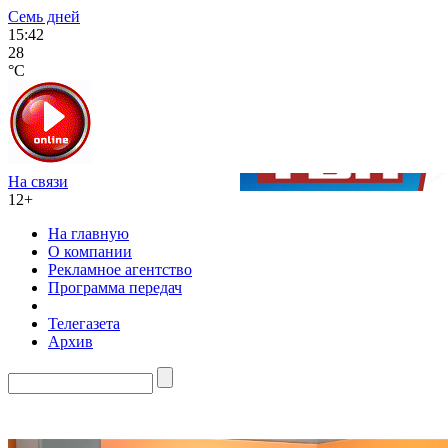
Семь дней
15:42
28
°C
На связи
12+
На главную
О компании
Рекламное агентство
Программа передач
Телегазета
Архив