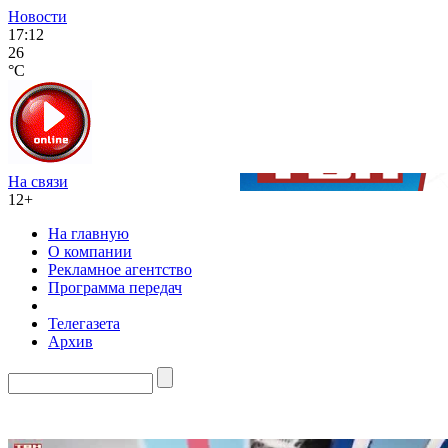
Новости
17:12
26
°C
На связи
12+
На главную
О компании
Рекламное агентство
Программа передач
Телегазета
Архив