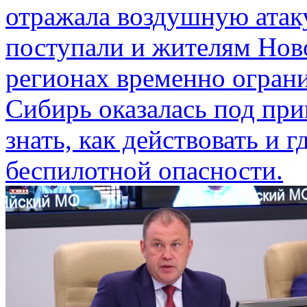
отражала воздушную атак
поступали и жителям Нов
регионах временно ограни
Сибирь оказалась под при
знать, как действовать и 
беспилотной опасности.