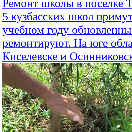
Ремонт школы в поселке 
5 кузбасских школ приму
учебном году обновленны
ремонтируют. На юге обла
Киселевске и Осинниковс