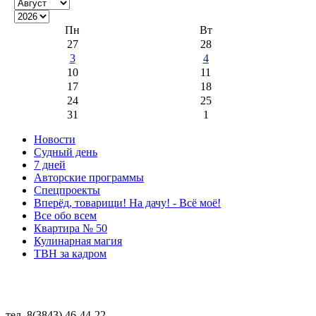
Пн
Вт
27
28
3
4
10
11
17
18
24
25
31
1
Новости
Судный день
7 дней
Авторские программы
Спецпроекты
Вперёд, товарищи! На дачу! - Всё моё!
Все обо всем
Квартира № 50
Кулинарная магия
ТВН за кадром
тел. 8(3843) 46-44-22