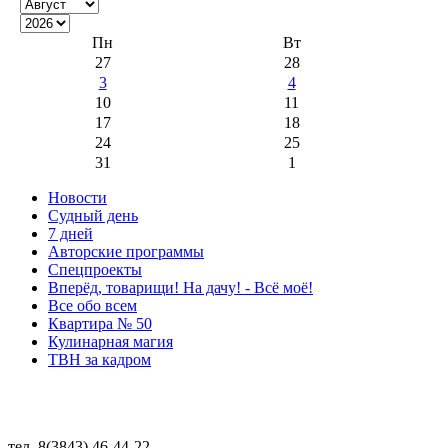
Пн
Вт
27
28
3
4
10
11
17
18
24
25
31
1
Новости
Судный день
7 дней
Авторские программы
Спецпроекты
Вперёд, товарищи! На дачу! - Всё моё!
Все обо всем
Квартира № 50
Кулинарная магия
ТВН за кадром
тел. 8(3843) 46-44-22