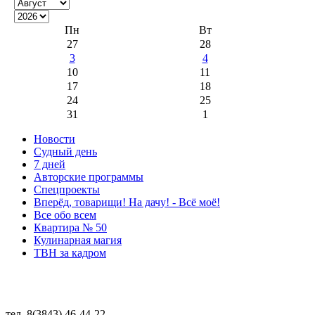
Пн
Вт
27
28
3
4
10
11
17
18
24
25
31
1
Новости
Судный день
7 дней
Авторские программы
Спецпроекты
Вперёд, товарищи! На дачу! - Всё моё!
Все обо всем
Квартира № 50
Кулинарная магия
ТВН за кадром
тел. 8(3843) 46-44-22