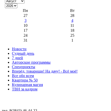
Пн
Вт
27
28
3
4
10
11
17
18
24
25
31
1
Новости
Судный день
7 дней
Авторские программы
Спецпроекты
Вперёд, товарищи! На дачу! - Всё моё!
Все обо всем
Квартира № 50
Кулинарная магия
ТВН за кадром
тел. 8(3843) 46-44-22