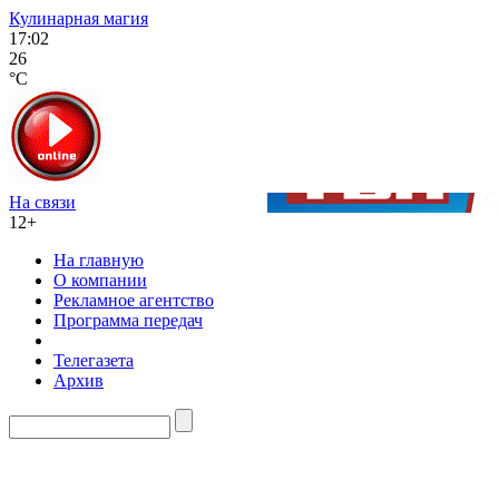
Кулинарная магия
17:02
26
°C
На связи
12+
На главную
О компании
Рекламное агентство
Программа передач
Телегазета
Архив