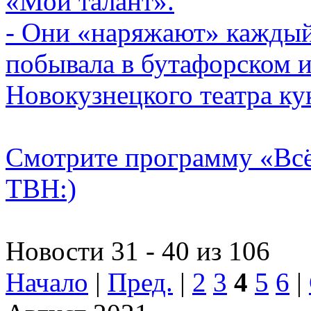
«Мой талант».
- Они «наряжают» каждый
побывала в бутафорском 
Новокузнецкого театра к
Смотрите программу «Всё 
ТВН:)
Новости 31 - 40 из 106
Начало
|
Пред.
|
2
3
4
5
6
|