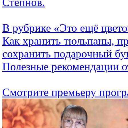
Степнов.
В рубрике «Это ещё цвето
Как хранить тюльпаны, пр
сохранить подарочный бу
Полезные рекомендации о
Смотрите премьеру прогр