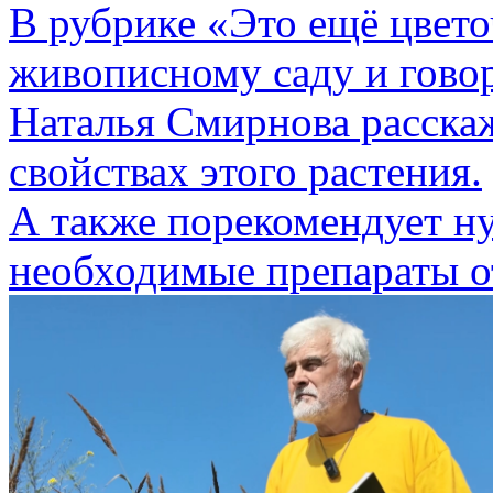
В рубрике «Это ещё цвет
живописному саду и гово
Наталья Смирнова расскаж
свойствах этого растения.
А также порекомендует н
необходимые препараты о