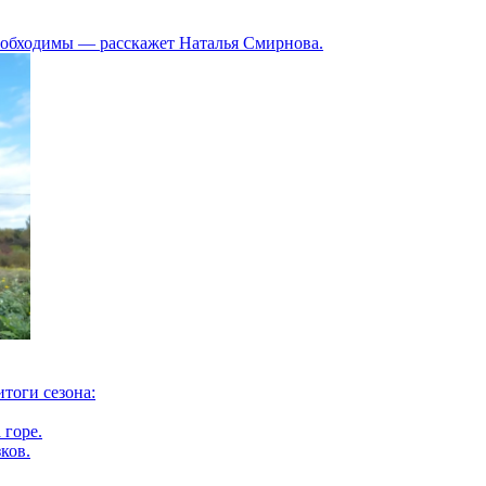
необходимы — расскажет Наталья Смирнова.
тоги сезона:
 горе.
ков.