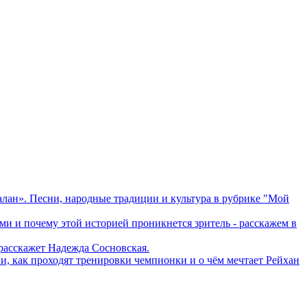
лан». Песни, народные традиции и культура в рубрике "Мой
ами и почему этой историей проникнется зритель - расскажем в
 расскажет Надежда Сосновская.
и, как проходят тренировки чемпионки и о чём мечтает Рейхан