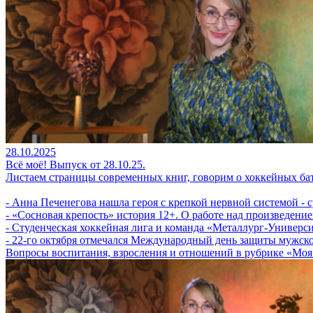
28.10.2025
Всё моё! Выпуск от 28.10.25.
Листаем страницы современных книг, говорим о хоккейных ба
- Анна Печенегова нашла героя с крепкой нервной системой - с
- «Сосновая крепость» история 12+. О работе над произведени
- Студенческая хоккейная лига и команда «Металлург-Университ
- 22-го октября отмечался Международный день защиты мужск
Вопросы воспитания, взросления и отношений в рубрике «Моя