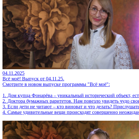
04.11.2025
Всё моё! Выпуск от 04.11.25.
Смотрите в новом выпуске программы "Всё моё":
1. Дом купца Фонарёва – уникальный исторический объект, ест
2. Доктора бумажных раритетов. Нам повезло увидеть чудо сво
3. Если дети не читают – кто виноват и что делать? Прислушат
4. Самые удивительные вещи происходят совершенно неожидан