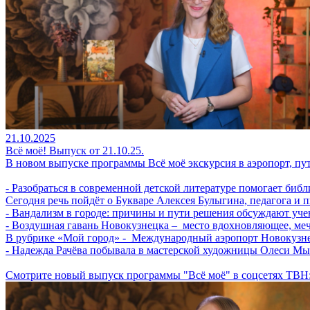
21.10.2025
Всё моё! Выпуск от 21.10.25.
В новом выпуске программы Всё моё экскурсия в аэропорт, п
- Разобраться в современной детской литературе помогает биб
Сегодня речь пойдёт о Букваре Алексея Булыгина, педагога и п
- Вандализм в городе: причины и пути решения обсуждают уче
- Воздушная гавань Новокузнецка – место вдохновляющее, мечт
В рубрике «Мой город» - Международный аэропорт Новокузне
- Надежда Рачёва побывала в мастерской художницы Олеси Мы
Смотрите новый выпуск программы "Всё моё" в соцсетях ТВН: