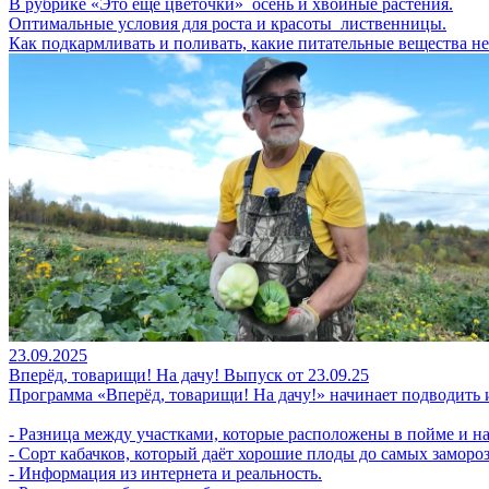
В рубрике «Это ещё цветочки» осень и хвойные растения.
Оптимальные условия для роста и красоты лиственницы.
Как подкармливать и поливать, какие питательные вещества 
23.09.2025
Вперёд, товарищи! На дачу! Выпуск от 23.09.25
Программа «Вперёд, товарищи! На дачу!» начинает подводить и
- Разница между участками, которые расположены в пойме и на
- Сорт кабачков, который даёт хорошие плоды до самых замороз
- Информация из интернета и реальность.