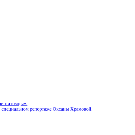
Мои питомцы».
 в специальном репортаже Оксаны Храмовой.