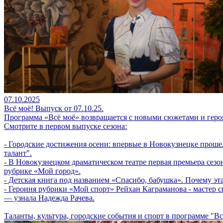
07.10.2025
Всё моё! Выпуск от 07.10.25.
Программа «Всё моё» возвращается с новыми сюжетами и геро
Смотрите в первом выпуске сезона:
- Городские достижения осени: впервые в Новокузнецке прош
талант".
- В Новокузнецком драматическом театре первая премьера сезон
рубрике «Мой город».
- Детская книга под названием «Спасибо, бабушка». Почему эт
- Героиня рубрики «Мой спорт» Рейхан Каграманова - мастер с
— узнала Надежда Рачева.
Таланты, культура, городские события и спорт в программе "Вс