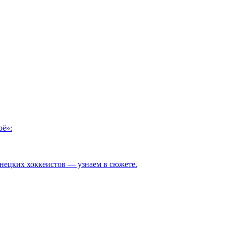
оё»:
узнецких хоккеистов — узнаем в сюжете.