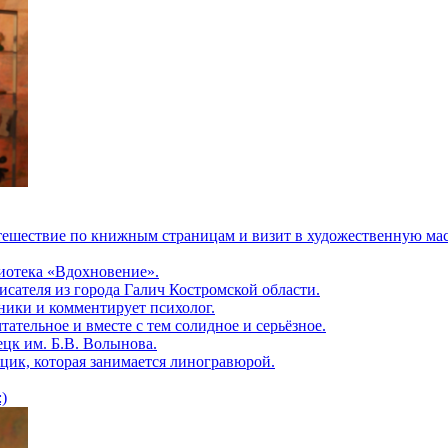
утешествие по книжным страницам и визит в художественную ма
лиотека «Вдохновение».
исателя из города Галич Костромской области.
ники и комментирует психолог.
ательное и вместе с тем солидное и серьёзное.
цк им. Б.В. Волынова.
цик, которая занимается линогравюрой.
)