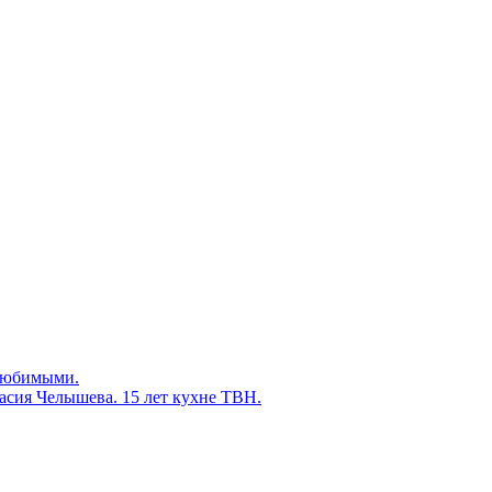
 любимыми.
асия Челышева. 15 лет кухне ТВН.