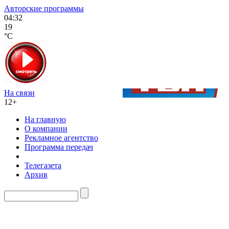
Авторские программы
04:32
19
°C
На связи
12+
На главную
О компании
Рекламное агентство
Программа передач
Телегазета
Архив