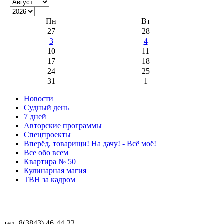
Пн
Вт
27
28
3
4
10
11
17
18
24
25
31
1
Новости
Судный день
7 дней
Авторские программы
Спецпроекты
Вперёд, товарищи! На дачу! - Всё моё!
Все обо всем
Квартира № 50
Кулинарная магия
ТВН за кадром
тел. 8(3843) 46-44-22