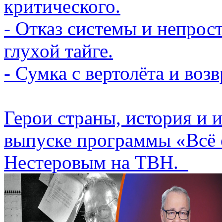
критического.
- Отказ системы и непрос
глухой тайге.
- Сумка с вертолёта и во
Герои страны, история и 
выпуске программы «Всё 
Нестеровым на ТВН.