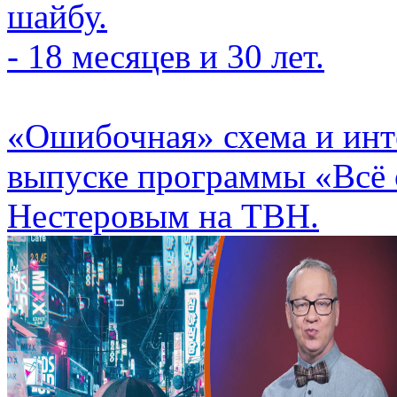
шайбу.
- 18 месяцев и 30 лет.
«Ошибочная» схема и инт
выпуске программы «Всё 
Нестеровым на ТВН.