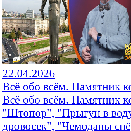
22.04.2026
Всё обо всём. Памятник к
Всё обо всём. Памятник к
"Штопор", "Прыгун в вод
дровосек", "Чемоданы спё