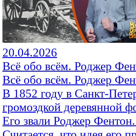
20.04.2026
Всё обо всём. Роджер Фен
Всё обо всём. Роджер Фен
В 1852 году в Санкт-Пете
громоздкой деревянной ф
Его звали Роджер Фентон
Считается, что идея его п