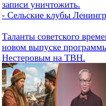
записи уничтожить.
- Сельские клубы Ленингр
Таланты советского време
новом выпуске программы
Нестеровым на ТВН.