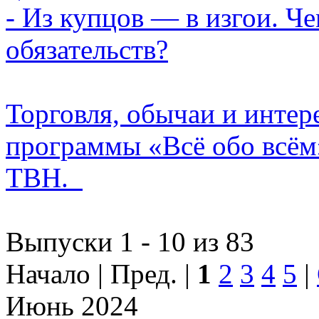
- Из купцов — в изгои. Ч
обязательств?
Торговля, обычаи и интер
программы «Всё обо всём
ТВН.
Выпуски 1 - 10 из 83
Начало | Пред. |
1
2
3
4
5
|
Июнь 2024