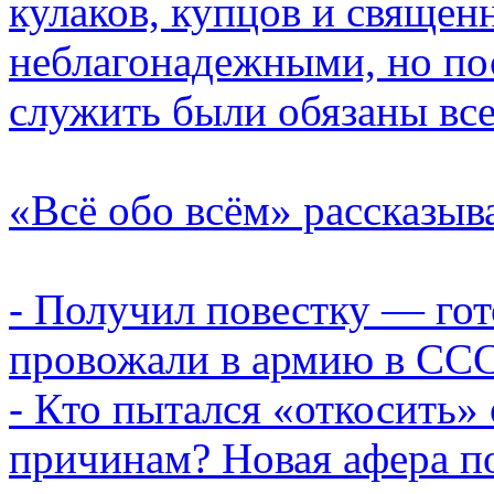
кулаков, купцов и священ
неблагонадежными, но пос
служить были обязаны вс
«Всё обо всём» рассказыв
- Получил повестку — гот
провожали в армию в ССС
- Кто пытался «откосить»
причинам? Новая афера по