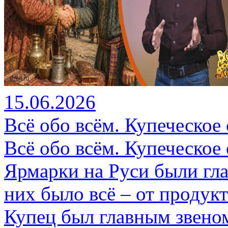
15.06.2026
Всё обо всём. Купеческое 
Всё обо всём. Купеческое 
Ярмарки на Руси были гл
них было всё – от продук
Купец был главным звеном