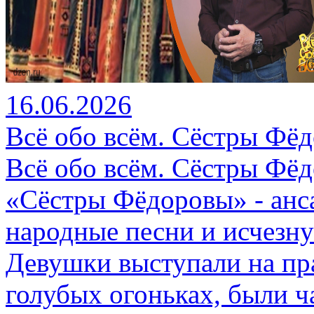
16.06.2026
Всё обо всём. Сёстры Фёд
Всё обо всём. Сёстры Фёд
«Сёстры Фёдоровы» - анс
народные песни и исчезн
Девушки выступали на пр
голубых огоньках, были ч