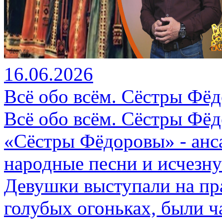
16.06.2026
Всё обо всём. Сёстры Фёд
Всё обо всём. Сёстры Фёд
«Сёстры Фёдоровы» - анс
народные песни и исчезн
Девушки выступали на пр
голубых огоньках, были ч