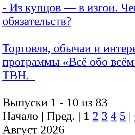
- Из купцов — в изгои. Ч
обязательств?
Торговля, обычаи и интер
программы «Всё обо всём
ТВН.
Выпуски 1 - 10 из 83
Начало | Пред. |
1
2
3
4
5
|
Август 2026