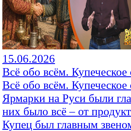
15.06.2026
Всё обо всём. Купеческое 
Всё обо всём. Купеческое 
Ярмарки на Руси были гл
них было всё – от продук
Купец был главным звеном